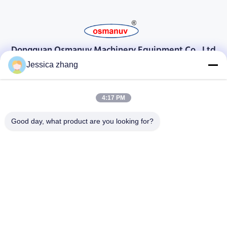
Dongguan Osmanuv Machinery Equipment Co., Ltd
डोंगगुआन ओस्मानुव मशीनरी उपकरण कं, लिमिटेड
Jessica zhang
संपर्क करें
4:17 PM
28 दूसरा औद्योगिक, लियू चोंग वी, वानजियांग, डोंगगुआन, ग्वांगडोंग, चीन
86-769 -88125248
Good day, what product are you looking for?
osmanuv@hotmail.com
Follow Us
त्वरित सम्पक