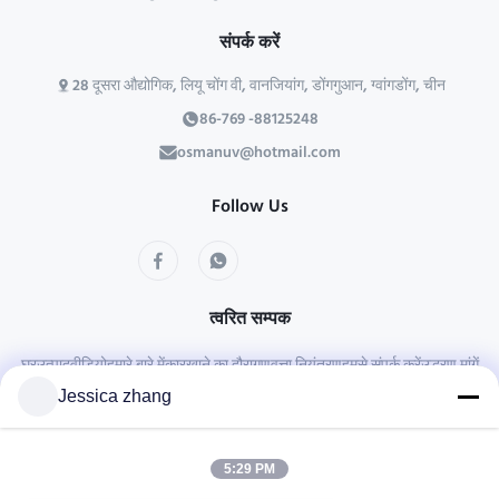
संपर्क करें
28 दूसरा औद्योगिक, लियू चोंग वी, वानजियांग, डोंगगुआन, ग्वांगडोंग, चीन
86-769 -88125248
osmanuv@hotmail.com
Follow Us
त्वरित सम्पक
घर
उत्पाद
वीडियो
हमारे बारे में
कारखाने का दौरा
गुणवत्ता नियंत्रण
हमसे संपर्क करें
उद्धरण मांगें
समाचार
Jessica zhang
Copyright © 2021-2026 Dongguan Osmanuv Machinery Equipment Co., Ltd.
5:29 PM
सर्वाधिकार सुरक्षित।