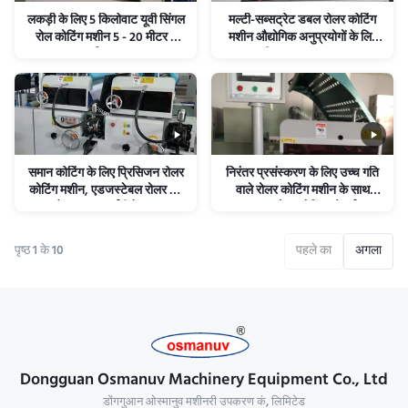
लकड़ी के लिए 5 किलोवाट यूवी सिंगल
मल्टी-सब्सट्रेट डबल रोलर कोटिंग
रोल कोटिंग मशीन 5 - 20 मीटर /
मशीन औद्योगिक अनुप्रयोगों के लिए
मिनट
बहुमुखी सतह उपचार उपकरण
समान कोटिंग के लिए प्रिसिजन रोलर
निरंतर प्रसंस्करण के लिए उच्च गति
कोटिंग मशीन, एडजस्टेबल रोलर गैप
वाले रोलर कोटिंग मशीन के साथ
और न्यूनतम बर्बादी के साथ
अनुकूलन योग्य कोटिंग चौड़ाई 40
चक्र / मिनट तक
पृष्ठ 1 के 10
पहले का
अगला
Dongguan Osmanuv Machinery Equipment Co., Ltd
डोंगगुआन ओस्मानुव मशीनरी उपकरण कं, लिमिटेड