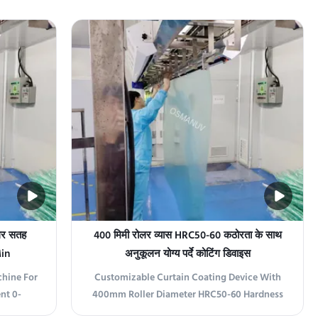
uipment
represents a revolutionary advancement in
ating
the coating industry, engineered to deliver
 versatile
high-precision coating with exceptional
ting
efficiency. This state-of-the-art equipment is
ideal for ...
ोलर सतह
400 मिमी रोलर व्यास HRC50-60 कठोरता के साथ
Min
अनुकूलन योग्य पर्दे कोटिंग डिवाइस
hine For
Customizable Curtain Coating Device With
nt 0-
400mm Roller Diameter HRC50-60 Hardness
urtain
Product Overview The Curtain Coating