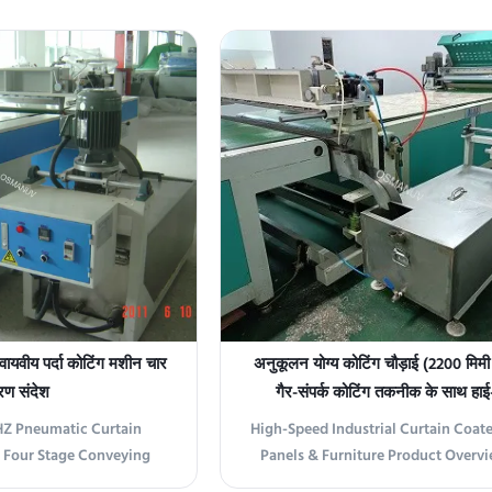
e uses Italian technology
incorporates Italian technol
tructure, technology and
crystallization, delivering superior 
e opening and closing of
technology, and performance for in
d is controlled by a
coating applications. 1 This machi
ic device ...
Italian ...
वीय पर्दा कोटिंग मशीन चार
अनुकूलन योग्य कोटिंग चौड़ाई (2200 मि
रण संदेश
गैर-संपर्क कोटिंग तकनीक के साथ हाई
इंडस्ट्रियल पर्दे कोटिंग
Z Pneumatic Curtain
High-Speed Industrial Curtain Coater
 Four Stage Conveying
Panels & Furniture Product Overvi
ew High-performance
customizable curtain coater uses 