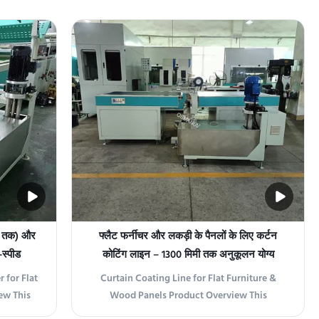
ogy
technology crystallization, delivering
structure,
superior structure, technology, and
dustrial
performance for industrial coating
ne uses
applications. Key Features 1 Italian
technology crystallization ...
मी तक) और
फ्लैट फर्नीचर और लकड़ी के पैनलों के लिए कर्टन
-स्पीड
कोटिंग लाइन – 1300 मिमी तक अनुकूलन योग्य
चौड़ाई, हाई-ग्लॉस यूवी फिनिश के साथ
 for Flat
Curtain Coating Line for Flat Furniture &
ew This
Wood Panels Product Overview This
a free-
customizable curtain coating line uses a