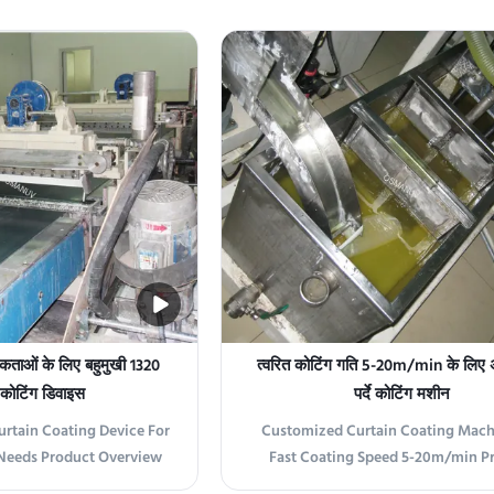
pulp-molded products,
Overview Our high-speed automat
 perfectly uniform, high-
coating line is engineered for fur
at eliminate orange peel
panel, door skin, and laminate fl
erns. Production Line
manufacturers seeking unparal
osition ...
throughput. This system ...
यकताओं के लिए बहुमुखी 1320
त्वरित कोटिंग गति 5-20m/min के लिए 
दे कोटिंग डिवाइस
पर्दे कोटिंग मशीन
rtain Coating Device For
Customized Curtain Coating Mach
 Needs Product Overview
Fast Coating Speed 5-20m/min P
ng Machine provides an
Description The Curtain Coating 