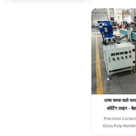
pneumatic curt
featuring advance
four-stage conveyi
uses Italian tech
structure, 
उच्च चमक वाले पल्प 
कोटिंग लाइन - ब
Precision Curtain
Gloss Pulp Moldin
coating line delive