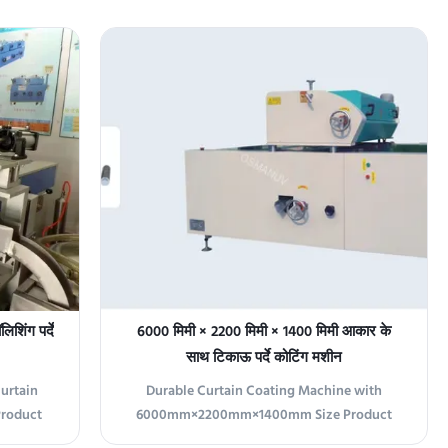
ccuracy
Equipment features a coating thickness
ing even
range of 3-80mm, accommodating both thin
bstrates.
and thick coatings. With a 1320mm coating
manding
width, this machine handles various
materials including paper, ...
शिंग पर्दे
6000 मिमी × 2200 मिमी × 1400 मिमी आकार के
साथ टिकाऊ पर्दे कोटिंग मशीन
Curtain
Durable Curtain Coating Machine with
Product
6000mm×2200mm×1400mm Size Product
ne is an
Overview The Curtain Coating Machine