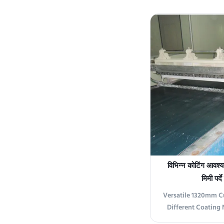
solutions for 
engineered to apply
gloss coatings th
and spray patt
Comp
विभिन्न कोटिंग आवश्
मिमी पर्
Versatile 1320mm Cu
Different Coating
The Curtain Coati