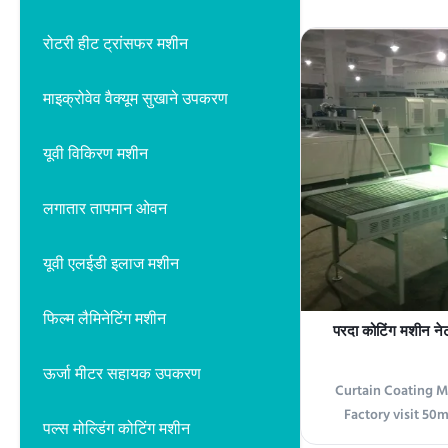
* 2200mm * 140
Machine is a high
रोटरी हीट ट्रांसफर मशीन
coating equipmen
coating applicatio
माइक्रोवेव वैक्यूम सुखाने उपकरण
curtain coati
यूवी विकिरण मशीन
लगातार तापमान ओवन
यूवी एलईडी इलाज मशीन
फिल्म लैमिनेटिंग मशीन
परदा कोटिंग मशीन नेट 
ऊर्जा मीटर सहायक उपकरण
Curtain Coating M
Factory visit 5
पल्स मोल्डिंग कोटिंग मशीन
Curtain Coating M