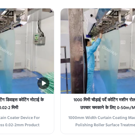
curtain coating equipment
advanced and reliable coating eq
icient and high-quality
designed to provide efficient co
ions. Equipped with 4-6
solutions for various industries. This
 hardness between HRC50-
device is ideal for curtain coa
0 and ...
applications, ...
टिंग डिवाइस कोटिंग मोटाई के
1000 मिमी चौड़ाई पर्दे कोटिंग मशीन र
0.02-2 मिमी
उपचार चमकाने के लिए 0-50m/
tain Coater Device For
1000mm Width Curtain Coating Mac
ess 0.02-2mm Product
Polishing Roller Surface Treatme
in Coating Machine is a
50m/Min Product Overview The C