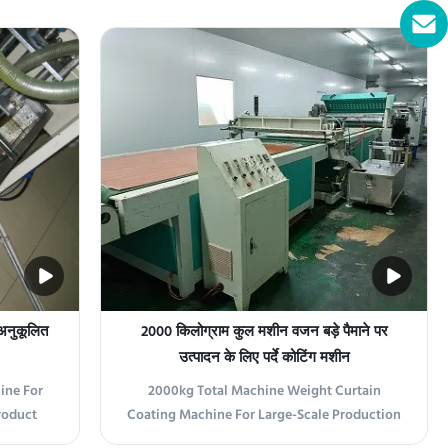
ed flow
operates at speeds of 5-20m/min, ensuring
niture
optimal production line efficiency. With a
ooring
coating width of 1320mm and precision
leled
accuracy of ±0.02mm, this machine delivers
exceptional coating ...
अनुकूलित
2000 किलोग्राम कुल मशीन वजन बड़े पैमाने पर
उत्पादन के लिए पर्दे कोटिंग मशीन
ine For
2000kg Total Machine Weight Curtain
roduct
Coating Machine For Large-Scale Production
Machine
Product Overview Our Curtain Coater