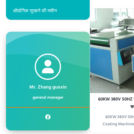
Width 1 This machin
औद्योगिक सुखाने की मशीन
crystallization, s
performance. 2 Th
the shower hea
pneumat
Mr. Zhang guoxin
general maneger
60KW 380V 50HZ वाय
च
60KW 380V 50H
Coating Machine
Product Overvi