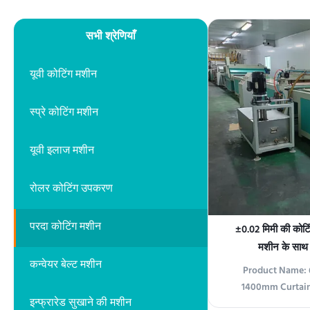
सभी श्रेणियाँ
यूवी कोटिंग मशीन
स्प्रे कोटिंग मशीन
यूवी इलाज मशीन
रोलर कोटिंग उपकरण
परदा कोटिंग मशीन
±0.02 मिमी की कोटिं
मशीन के साथ 
कन्वेयर बेल्ट मशीन
Product Name:
1400mm Curtain
इन्फ्रारेड सुखाने की मशीन
Accurate Coating 