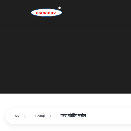
परदा कोटिंग मशीन
घर
उत्पादों