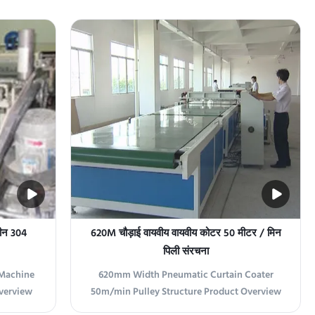
echnology
panel furniture, floors, flat doors,
tional
handicrafts, etc. 2 The thickness of the paint
veying
curtain is easy and precise to adjust. The
es Italian
conveying is made of high-quality resin,
which ...
शीन 304
620M चौड़ाई वायवीय वायवीय कोटर 50 मीटर / मिन
पिली संरचना
 Machine
620mm Width Pneumatic Curtain Coater
Overview
50m/min Pulley Structure Product Overview
 machine
This advanced curtain coater features Italian