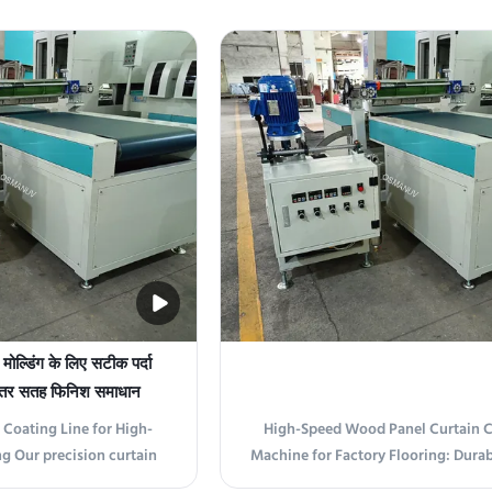
ain coating machine
falling liquid curtain to apply u
d Italian technology and
coating layers onto flat or slightly 
ng system. 1 This machine
substrates in a non-contact, hig
nology crystallization,
continuous process. Available in indus
technology and ...
मोल्डिंग के लिए सटीक पर्दा
ेहतर सतह फिनिश समाधान
 Coating Line for High-
High-Speed Wood Panel Curtain 
g Our precision curtain
Machine for Factory Flooring: Durab
rs superior surface finish
& Mass Production Coating Line 