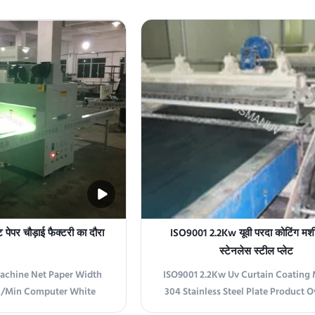
0mm Curtain Coating
coating machine features Italian t
ly efficient and precise
crystallization and delivers excep
t designed for various
performance with four-stage con
ns. It utilizes advanced
capability. Key Features 1 Incorporat
ng technology to ...
technology ...
पेपर चौड़ाई फैक्टरी का दौरा
ISO9001 2.2Kw यूवी परदा कोटिंग म
स्टेनलेस स्टील प्लेट
achine Net Paper Width
ISO9001 2.2Kw Uv Curtain Coating
0m/Min Computer White
304 Stainless Steel Plate Product 
achine 920mm Net Paper
This advanced UV curtain coating