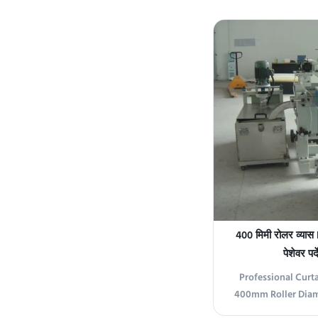
ideal solution for 
including paper, f
Capable of handl
from 3-80mm, this 
400 मिमी रोलर व्या
पेशेवर पर
Professional Curt
400mm Roller Diam
Product Overview T