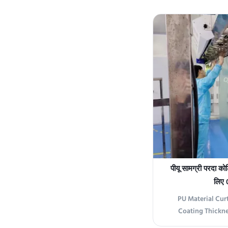
is a professional 
designed for eff
coating applicat
coating rollers of
6
पीयू सामग्री परदा को
लिए 
PU Material Cur
Coating Thickn
Overview The Curta