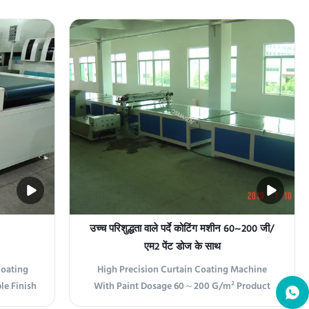
niform
free-falling liquid curtain (or "veil") to apply
profiled
a uniform coating layer onto flat or profiled
h-speed
substrates in a non-contact, high-speed
trial ...
continuous process. Available in flat
furniture, ...
उच्च परिशुद्धता वाले पर्दे कोटिंग मशीन 60~200 जी/
एम2 पेंट डोज के साथ
Coating
High Precision Curtain Coating Machine
le Finish
With Paint Dosage 60～200 G/m² Product
Product
Overview The Curtain Coating Device