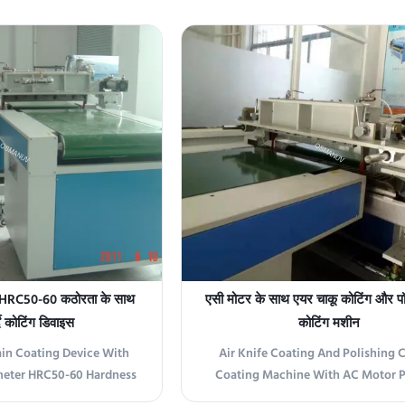
coating diverse materials
delivers high precision coating a
ilm, foil, and textiles.
with a tolerance of ±0.02mm, ensur
ing coating thicknesses
and consistent application across su
machine excels in various
This precision is essential for de
...
applications ...
स HRC50-60 कठोरता के साथ
एसी मोटर के साथ एयर चाकू कोटिंग और पॉलि
्दे कोटिंग डिवाइस
कोटिंग मशीन
ain Coating Device With
Air Knife Coating And Polishing 
eter HRC50-60 Hardness
Coating Machine With AC Motor 
he Curtain Coater Device
Overview The Curtain Coating Machi