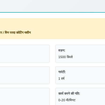
र / मिन परदा कोटिंग मशीन
वज़न:
1500 किलो
गारंटी:
1 वर्ष
कार्य करने की गति:
0-20 मी/मिनट