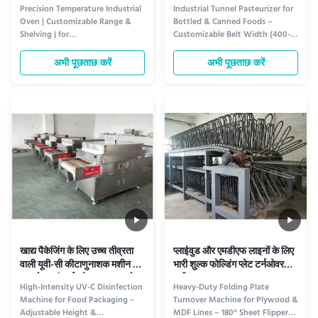
समान ताप वितरण के साथ प्रिसिजन
अनुकूलन योग्य बेल्ट चौड़ाई (400-
Precision Temperature Industrial
Industrial Tunnel Pasteurizer for
इंडस्ट्रियल ओवन
2000 मिमी) और बहु-चरण तापमान
Oven | Customizable Range &
Bottled & Canned Foods –
नियंत्रण
Shelving | for
Customizable Belt Width (400-
Electronics/Chemical/Pharma
2000mm) & Multi-Stage
Drying & Curing Product
Temperature Control Product
अभी पूछताछ करें
अभी पूछताछ करें
Overview This single industrial
Overview This customizable
oven is engineered for drying,
sterilizer is designed for thermal
curing, annealing, baking, and
or chemical sterilization of food,
heat treating of various materials
beverage, pharmaceutical, and
in batch processes. It features
laboratory products to eliminate
uniform ...
...
खाद्य पैकेजिंग के लिए उच्च तीव्रता
प्लाईवुड और एमडीएफ लाइनों के लिए
वाली यूवी-सी कीटाणुनाशक मशीन ️
भारी शुल्क फोल्डिंग प्लेट टर्नओवर
समायोज्य ऊंचाई और अनुकूलन योग्य
मशीन
High-Intensity UV-C Disinfection
Heavy-Duty Folding Plate
बेल्ट चौड़ाई
Machine for Food Packaging –
Turnover Machine for Plywood &
Adjustable Height &
MDF Lines – 180° Sheet Flipper