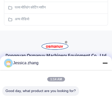
पल्स मोल्डिंग कोटिंग मशीन
अन्य वीडियो
Dongguan Osmanuv Machinery Equipment Co., Ltd
डोंगगुआन ओस्मानुव मशीनरी उपकरण कं, लिमिटेड
Jessica zhang
संपर्क करें
1:14 AM
28 दूसरा औद्योगिक, लियू चोंग वी, वानजियांग, डोंगगुआन, ग्वांगडोंग, चीन
86-769 -88125248
Good day, what product are you looking for?
osmanuv@hotmail.com
Follow Us