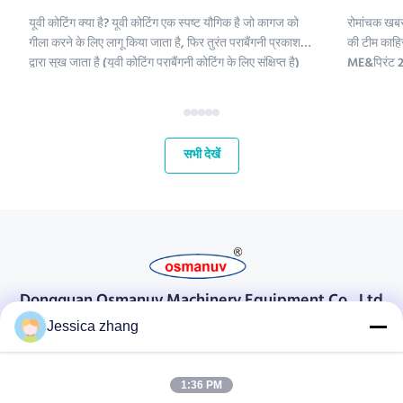
यूवी कोटिंग क्या है? यूवी कोटिंग एक स्पष्ट यौगिक है जो कागज को
रोमांचक खबर
गीला करने के लिए लागू किया जाता है, फिर तुरंत पराबैंगनी प्रकाश
की टीम काहिर
द्वारा सूख जाता है (यूवी कोटिंग पराबैंगनी कोटिंग के लिए संक्षिप्त है)
ME&प्रिंट 2 
।;यूवी कोटिंग रसायनों में पॉलीइथिलीन, कैल्शियम कार्बोनेट और
हमारे लिए मध्
कैओलिनिट शामिल हैं। इन यौगिकों को परिष्कृत क...
और अपने वैश्
महत...
सभी देखें
Dongguan Osmanuv Machinery Equipment Co., Ltd
डोंगगुआन ओस्मानुव मशीनरी उपकरण कं, लिमिटेड
Jessica zhang
संपर्क करें
1:36 PM
28 दूसरा औद्योगिक, लियू चोंग वी, वानजियांग, डोंगगुआन, ग्वांगडोंग, चीन