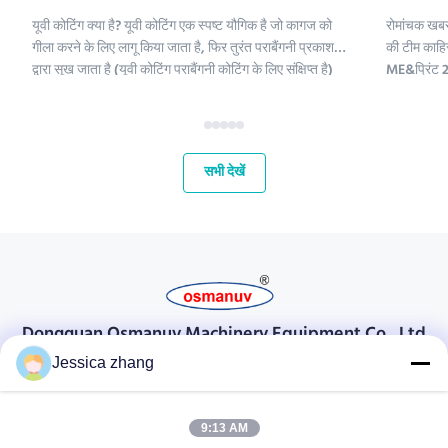
यूवी कोटिंग क्या है? यूवी कोटिंग एक स्पष्ट यौगिक है जो कागज को
रोमांचक खबर
गीला करने के लिए लागू किया जाता है, फिर तुरंत पराबैंगनी प्रकाश
की टीम काहिर
द्वारा सूख जाता है (यूवी कोटिंग पराबैंगनी कोटिंग के लिए संक्षिप्त है)
ME&प्रिंट 2 
।;यूवी कोटिंग रसायनों में पॉलीइथिलीन, कैल्शियम कार्बोनेट और
हमारे लिए मध्
कैओलिनिट शामिल हैं। इन यौगिकों को परिष्कृत क...
और अपने वैश्
महत...
सभी देखें
Dongguan Osmanuv Machinery Equipment Co., Ltd
डोंगगुआन ओस्मानुव मशीनरी उपकरण कं, लिमिटेड
Jessica zhang
संपर्क करें
9:13 AM
28 दूसरा औद्योगिक, लियू चोंग वी, वानजियांग, डोंगगुआन, ग्वांगडोंग, चीन