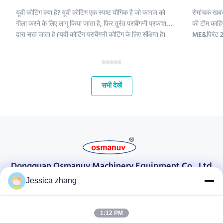
यूवी कोटिंग क्या है? यूवी कोटिंग एक स्पष्ट यौगिक है जो कागज को
रोमांचक खबर
गीला करने के लिए लागू किया जाता है, फिर तुरंत पराबैंगनी प्रकाश
की टीम काहिर
द्वारा सूख जाता है (यूवी कोटिंग पराबैंगनी कोटिंग के लिए संक्षिप्त है)
ME&प्रिंट 2 
।;यूवी कोटिंग रसायनों में पॉलीइथिलीन, कैल्शियम कार्बोनेट और
हमारे लिए मध्
कैओलिनिट शामिल हैं। इन यौगिकों को परिष्कृत क...
और अपने वैश्
महत...
सभी देखें
Dongguan Osmanuv Machinery Equipment Co., Ltd
डोंगगुआन ओस्मानुव मशीनरी उपकरण कं, लिमिटेड
Jessica zhang
संपर्क करें
1:12 PM
28 दूसरा औद्योगिक, लियू चोंग वी, वानजियांग, डोंगगुआन, ग्वांगडोंग, चीन