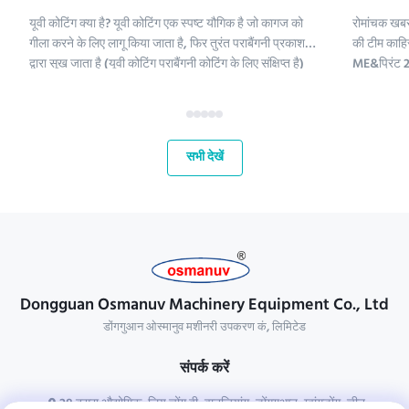
यूवी कोटिंग क्या है? यूवी कोटिंग एक स्पष्ट यौगिक है जो कागज को
रोमांचक खबर
गीला करने के लिए लागू किया जाता है, फिर तुरंत पराबैंगनी प्रकाश
की टीम काहिर
द्वारा सूख जाता है (यूवी कोटिंग पराबैंगनी कोटिंग के लिए संक्षिप्त है)
ME&प्रिंट 2 
।;यूवी कोटिंग रसायनों में पॉलीइथिलीन, कैल्शियम कार्बोनेट और
हमारे लिए मध्
कैओलिनिट शामिल हैं। इन यौगिकों को परिष्कृत क...
और अपने वैश्
महत...
सभी देखें
Dongguan Osmanuv Machinery Equipment Co., Ltd
डोंगगुआन ओस्मानुव मशीनरी उपकरण कं, लिमिटेड
संपर्क करें
28 दूसरा औद्योगिक, लियू चोंग वी, वानजियांग, डोंगगुआन, ग्वांगडोंग, चीन