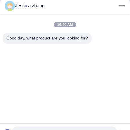
86-769 -88125248
Jessica zhang
osmanuv@hotmail.com
10:40 AM
Follow Us
Good day, what product are you looking for?
त्वरित सम्पक
घर
उत्पाद
वीडियो
हमारे बारे में
कारखाने का दौरा
गुणवत्ता नियंत्रण
हमसे संपर्क करें
उद्धरण मांगें
समाचार
Copyright © 2021-2026 Dongguan Osmanuv Machinery Equipment Co., Ltd.
सर्वाधिकार सुरक्षित।