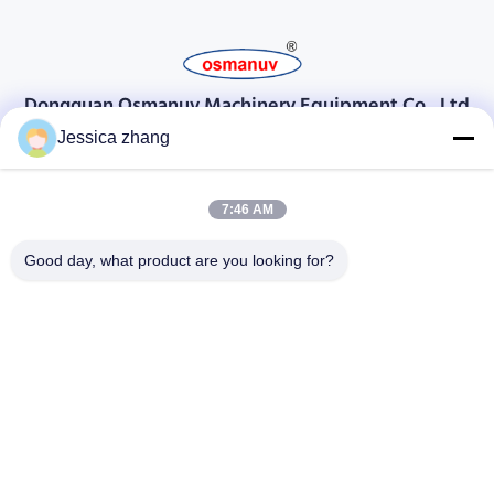
Dongguan Osmanuv Machinery Equipment Co., Ltd
डोंगगुआन ओस्मानुव मशीनरी उपकरण कं, लिमिटेड
Jessica zhang
संपर्क करें
7:46 AM
28 दूसरा औद्योगिक, लियू चोंग वी, वानजियांग, डोंगगुआन, ग्वांगडोंग, चीन
86-769 -88125248
Good day, what product are you looking for?
osmanuv@hotmail.com
Follow Us
त्वरित सम्पक