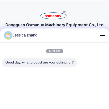
Dongguan Osmanuv Machinery Equipment Co., Ltd
Dongguan Osmanuv मशीनरी उपकरण कं, लिमिटेड
Jessica zhang
संपर्क करें
4:39 AM
28 दूसरा औद्योगिक, लियू चोंग वी, वानजियांग, डोंगगुआन, ग्वांगडोंग, चीन
86-769 -88125248
Good day, what product are you looking for?
osmanuv@hotmail.com
Follow Us
त्वरित सम्पक