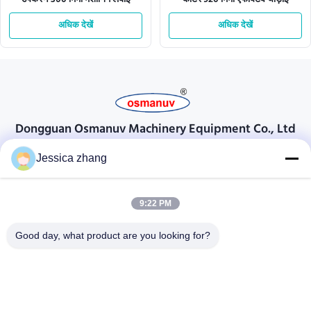
अधिक देखें
अधिक देखें
Dongguan Osmanuv Machinery Equipment Co., Ltd
Dongguan Osmanuv मशीनरी उपकरण कं, लिमिटेड
Jessica zhang
संपर्क करें
9:22 PM
28 दूसरा औद्योगिक, लियू चोंग वी, वानजियांग, डोंगगुआन, ग्वांगडोंग, चीन
86-769 -88125248
Good day, what product are you looking for?
osmanuv@hotmail.com
Follow Us