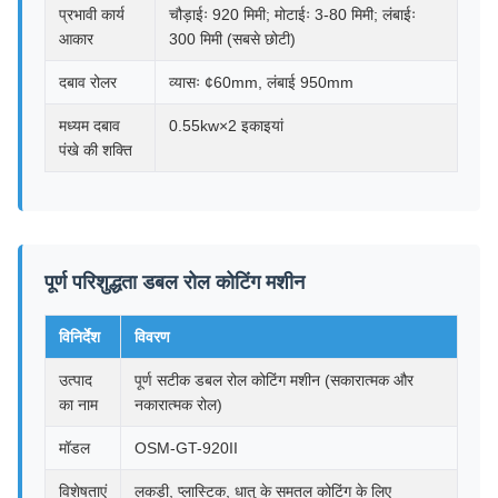
प्रभावी कार्य
चौड़ाईः 920 मिमी; मोटाईः 3-80 मिमी; लंबाईः
आकार
300 मिमी (सबसे छोटी)
दबाव रोलर
व्यासः ¢60mm, लंबाई 950mm
मध्यम दबाव
0.55kw×2 इकाइयां
पंखे की शक्ति
पूर्ण परिशुद्धता डबल रोल कोटिंग मशीन
विनिर्देश
विवरण
उत्पाद
पूर्ण सटीक डबल रोल कोटिंग मशीन (सकारात्मक और
का नाम
नकारात्मक रोल)
मॉडल
OSM-GT-920II
विशेषताएं
लकड़ी, प्लास्टिक, धातु के समतल कोटिंग के लिए