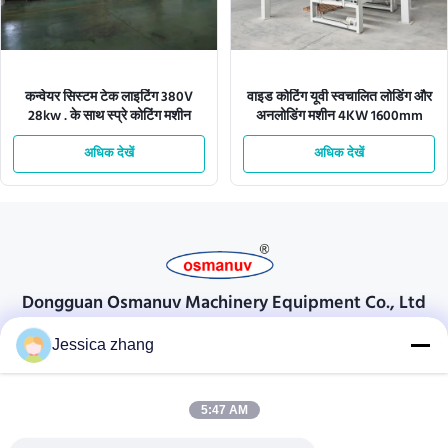
कन्वेयर सिस्टम टेक लाइटिंग 380V
वाइड कोटिंग यूवी स्वचालित लोडिंग और
28kw . के साथ स्प्रे कोटिंग मशीन
अनलोडिंग मशीन 4KW 1600mm
अधिक देखें
अधिक देखें
Dongguan Osmanuv Machinery Equipment Co., Ltd
Dongguan Osmanuv मशीनरी उपकरण कं, लिमिटेड
Jessica zhang
संपर्क करें
5:47 AM
28 दूसरा औद्योगिक, लियू चोंग वी, वानजियांग, डोंगगुआन, ग्वांगडोंग, चीन