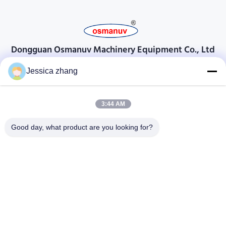
Dongguan Osmanuv Machinery Equipment Co., Ltd
Dongguan Osmanuv मशीनरी उपकरण कं, लिमिटेड
Jessica zhang
संपर्क करें
3:44 AM
28 दूसरा औद्योगिक, लियू चोंग वी, वानजियांग, डोंगगुआन, ग्वांगडोंग, चीन
86-769 -88125248
Good day, what product are you looking for?
osmanuv@hotmail.com
Follow Us
त्वरित सम्पक