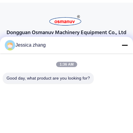
Dongguan Osmanuv Machinery Equipment Co., Ltd
Dongguan Osmanuv मशीनरी उपकरण कं, लिमिटेड
Jessica zhang
संपर्क करें
1:36 AM
28 दूसरा औद्योगिक, लियू चोंग वी, वानजियांग, डोंगगुआन, ग्वांगडोंग, चीन
86-769 -88125248
Good day, what product are you looking for?
osmanuv@hotmail.com
Follow Us
त्वरित सम्पक