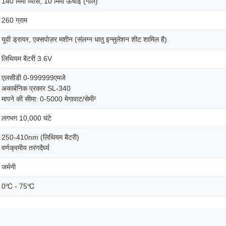
140 मिमी व्यास, 10 मिमी ऊंचाई (गोल)
260 ग्राम
यूवी ड्रायर, एक्सपोज़र मशीन (संलग्न धातु इन्सुलेशन शीट शामिल है)
लिथियम बैटरी 3.6V
एलसीडी 0-999999एमजे
अकार्बनिक प्रकार SL-340
मापने की सीमा: 0-5000 मेगावाट/सेमी²
लगभग 10,000 घंटे
250-410nm (लिथियम बैटरी)
वर्णक्रमीय तरंगदैर्घ्य
जर्मनी
0℃ - 75℃