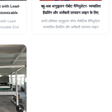
t with Lead-
बहु-अक्ष अनुकूलन रोबोट मैनिपुलेटर∙ स्वचालित
stomizable
हैंडलिंग और असेंबली उत्पादन लाइन के लिए
d & Powder
विस्तृत तकनीकी पैरामीटर
 with Lead-
मल्टी-एक्सिस अनुकूलन योग्य रोबोटिक मैनिपुलेटर
ions
mizable End
स्वचालित हैंडलिंग और असेंबली उत्पादन लाइन
der Coating
अनुप्रयोगों के लिए विस्तृत तकनीकी पैरामीटर।
rview This
उत्पादन लाइन संरचना उत्पादन लाइन संरचना में
bot painting
स्वचालित हैंडलिंग कोर के रूप में, मैनिपुलेटर मानव
ulated robots
रहित निरंतर उत्पादन का एहसास करने के लिए फ्रंट
automate the
फीडिंग स्टेशन और रियर प्रोस...
wder ...