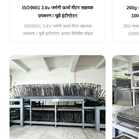
ISO9001 3.6v जर्मनी ऊर्जा मीटर सहायक
260g अम
उपकरण / यूवी इंटीग्रेटर
100
ISO9001 3.6V जर्मनी ऊर्जा मीटर सहायक
260 ग्रा
उपकरण / यूवी इंटीग्रेटर उत्पाद विनिर्देश मॉडल
10000 
संख्याः यूवी-इंटेग्रेटर आयाम: 140 मिमी व्यास, 10
अवलोकन औद्
मिमी ऊंचाई (गोल) वजनः 260 ग्राम लागू उपकरण:
माप के लिए
यूवी ड्रायर (जोड़ा धातु इन्सुलेशन शीट के साथ),
इंटीग्रेट
एक्सपोजर मशीन विद्युत आपूर्ति: लिथियम बैटरी 3.6V
जीवन और
ऊर्जा प्रदर्शनः एलसीडी 0...
विश्