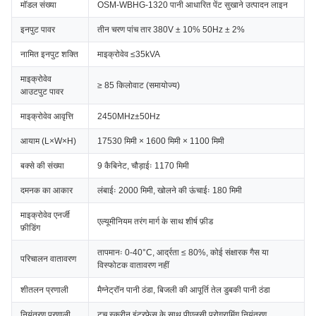
मॉडल संख्या
OSM-WBHG-1320 पानी आधारित पेंट सुखाने उत्पादन लाइन
इनपुट पावर
तीन चरण पांच तार 380V ± 10% 50Hz ± 2%
नामित इनपुट शक्ति
माइक्रोवेव ≤35kVA
माइक्रोवेव
≥ 85 किलोवाट (समायोज्य)
आउटपुट पावर
माइक्रोवेव आवृत्ति
2450MHz±50Hz
आयाम (L×W×H)
17530 मिमी × 1600 मिमी × 1100 मिमी
बक्से की संख्या
9 कैबिनेट, चौड़ाईः 1170 मिमी
दमनक का आकार
लंबाईः 2000 मिमी, खोलने की ऊंचाईः 180 मिमी
माइक्रोवेव एनर्जी
एल्यूमीनियम तरंग मार्ग के साथ शीर्ष फ़ीड
फ़ीडिंग
तापमानः 0-40°C, आर्द्रता ≤ 80%, कोई संक्षारक गैस या
परिचालन वातावरण
विस्फोटक वातावरण नहीं
शीतलन प्रणाली
मैग्नेट्रॉन पानी ठंडा, बिजली की आपूर्ति तेल डुबकी पानी ठंडा
नियंत्रण प्रणाली
टच स्क्रीन इंटरफेस के साथ पीएलसी प्रोग्रामिंग नियंत्रण