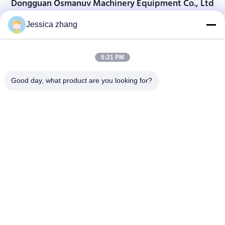
Dongguan Osmanuv Machinery Equipment Co., Ltd
Dongguan Osmanuv मशीनरी उपकरण कं, लिमिटेड
Jessica zhang
संपर्क करें
5:21 PM
28 दूसरा औद्योगिक, लियू चोंग वी, वानजियांग, डोंगगुआन, ग्वांगडोंग, चीन
86-769 -88125248
Good day, what product are you looking for?
osmanuv@hotmail.com
Follow Us
त्वरित सम्पक
घर
उत्पाद
वीडियो
हमारे बारे में
कारखाने का दौरा
गुणवत्ता नियंत्रण
हमसे संपर्क करें
उद्धरण मांगें
समाचार