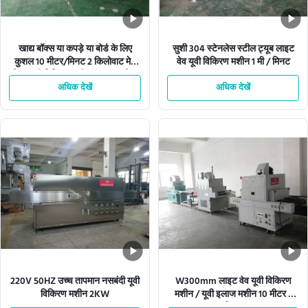
खाद्य बॉक्स या कपड़े या बोर्ड के लिए
सुशी 304 स्टेनलेस स्टील ट्यूब लाइट
कुशल 10 मीटर/मिनट 2 किलोवाट मेष
वेव यूवी विकिरण मशीन 1 मी / मिनट
बेल्ट यूवी विकिरण मशीन कंप्यूटर सफेद
अधिक देखें
अधिक देखें
220V 50HZ उच्च तापमान नसबंदी यूवी
W300mm लाइट वेव यूवी विकिरण
विकिरण मशीन 2KW
मशीन / यूवी इलाज मशीन 10 मीटर /
मिनट