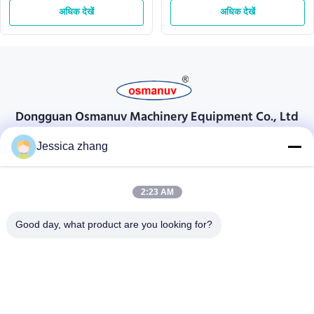
अधिक देखें
अधिक देखें
Dongguan Osmanuv Machinery Equipment Co., Ltd
Dongguan Osmanuv मशीनरी उपकरण कं, लिमिटेड
Jessica zhang
संपर्क करें
2:23 AM
28 दूसरा औद्योगिक, लियू चोंग वी, वानजियांग, डोंगगुआन, ग्वांगडोंग, चीन
86-769 -88125248
Good day, what product are you looking for?
osmanuv@hotmail.com
Follow Us