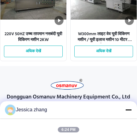
220V 50HZ उच्च तापमान नसबंदी यूवी
W300mm लाइट वेव यूवी विकिरण
विकिरण मशीन 2KW
मशीन / यूवी इलाज मशीन 10 मीटर /
मिनट
अधिक देखें
अधिक देखें
Dongguan Osmanuv Machinery Equipment Co., Ltd
Dongguan Osmanuv मशीनरी उपकरण कं, लिमिटेड
Jessica zhang
संपर्क करें
6:24 PM
28 दूसरा औद्योगिक, लियू चोंग वी, वानजियांग, डोंगगुआन, ग्वांगडोंग, चीन