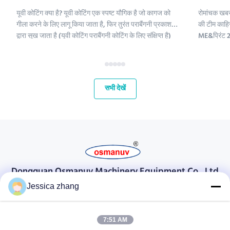
यूवी कोटिंग क्या है? यूवी कोटिंग एक स्पष्ट यौगिक है जो कागज को
रोमांचक खबर
गीला करने के लिए लागू किया जाता है, फिर तुरंत पराबैंगनी प्रकाश
की टीम काहिर
द्वारा सूख जाता है (यूवी कोटिंग पराबैंगनी कोटिंग के लिए संक्षिप्त है)
ME&प्रिंट 2 
।;यूवी कोटिंग रसायनों में पॉलीइथिलीन, कैल्शियम कार्बोनेट और
हमारे लिए मध्
कैओलिनिट शामिल हैं। इन यौगिकों को परिष्कृत क...
और अपने वैश्
महत...
सभी देखें
Dongguan Osmanuv Machinery Equipment Co., Ltd
डोंगगुआन ओस्मानुव मशीनरी उपकरण कं, लिमिटेड
Jessica zhang
संपर्क करें
7:51 AM
28 दूसरा औद्योगिक, लियू चोंग वी, वानजियांग, डोंगगुआन, ग्वांगडोंग, चीन