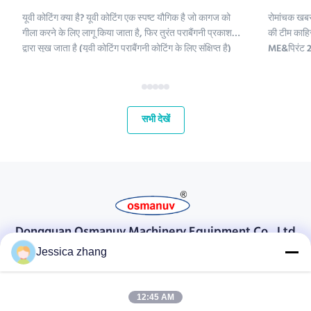
यूवी कोटिंग क्या है? यूवी कोटिंग एक स्पष्ट यौगिक है जो कागज को
रोमांचक खबर
गीला करने के लिए लागू किया जाता है, फिर तुरंत पराबैंगनी प्रकाश
की टीम काहिर
द्वारा सूख जाता है (यूवी कोटिंग पराबैंगनी कोटिंग के लिए संक्षिप्त है)
ME&प्रिंट 2 
।;यूवी कोटिंग रसायनों में पॉलीइथिलीन, कैल्शियम कार्बोनेट और
हमारे लिए मध्
कैओलिनिट शामिल हैं। इन यौगिकों को परिष्कृत क...
और अपने वैश्
महत...
सभी देखें
Dongguan Osmanuv Machinery Equipment Co., Ltd
डोंगगुआन ओस्मानुव मशीनरी उपकरण कं, लिमिटेड
Jessica zhang
संपर्क करें
12:45 AM
28 दूसरा औद्योगिक, लियू चोंग वी, वानजियांग, डोंगगुआन, ग्वांगडोंग, चीन