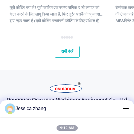
यूवी कोटिंग क्या है? यूवी कोटिंग एक स्पष्ट यौगिक है जो कागज को
रोमांचक खबर
गीला करने के लिए लागू किया जाता है, फिर तुरंत पराबैंगनी प्रकाश
की टीम काहिर
द्वारा सूख जाता है (यूवी कोटिंग पराबैंगनी कोटिंग के लिए संक्षिप्त है)
ME&प्रिंट 2 
।;यूवी कोटिंग रसायनों में पॉलीइथिलीन, कैल्शियम कार्बोनेट और
हमारे लिए मध्
कैओलिनिट शामिल हैं। इन यौगिकों को परिष्कृत क...
और अपने वैश्
महत...
सभी देखें
Dongguan Osmanuv Machinery Equipment Co., Ltd
डोंगगुआन ओस्मानुव मशीनरी उपकरण कं, लिमिटेड
Jessica zhang
संपर्क करें
9:12 AM
28 दूसरा औद्योगिक, लियू चोंग वी, वानजियांग, डोंगगुआन, ग्वांगडोंग, चीन