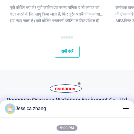
यूवी कोटिंग क्या है? यूवी कोटिंग एक स्पष्ट यौगिक है जो कागज को
रोमांचक खबर
गीला करने के लिए लागू किया जाता है, फिर तुरंत पराबैंगनी प्रकाश
की टीम काहिर
द्वारा सूख जाता है (यूवी कोटिंग पराबैंगनी कोटिंग के लिए संक्षिप्त है)
ME&प्रिंट 2 
।;यूवी कोटिंग रसायनों में पॉलीइथिलीन, कैल्शियम कार्बोनेट और
हमारे लिए मध्
कैओलिनिट शामिल हैं। इन यौगिकों को परिष्कृत क...
और अपने वैश्
महत...
सभी देखें
Dongguan Osmanuv Machinery Equipment Co., Ltd
डोंगगुआन ओस्मानुव मशीनरी उपकरण कं, लिमिटेड
Jessica zhang
संपर्क करें
5:08 PM
28 दूसरा औद्योगिक, लियू चोंग वी, वानजियांग, डोंगगुआन, ग्वांगडोंग, चीन