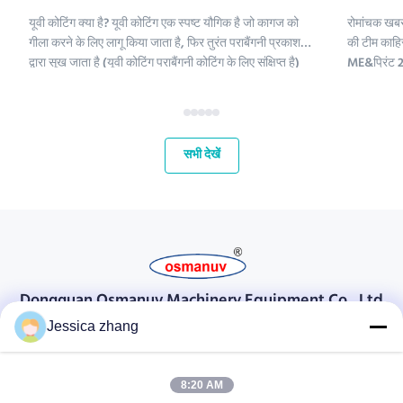
यूवी कोटिंग क्या है? यूवी कोटिंग एक स्पष्ट यौगिक है जो कागज को
रोमांचक खबर
गीला करने के लिए लागू किया जाता है, फिर तुरंत पराबैंगनी प्रकाश
की टीम काहिर
द्वारा सूख जाता है (यूवी कोटिंग पराबैंगनी कोटिंग के लिए संक्षिप्त है)
ME&प्रिंट 2 
।;यूवी कोटिंग रसायनों में पॉलीइथिलीन, कैल्शियम कार्बोनेट और
हमारे लिए मध्
कैओलिनिट शामिल हैं। इन यौगिकों को परिष्कृत क...
और अपने वैश्
महत...
सभी देखें
Dongguan Osmanuv Machinery Equipment Co., Ltd
डोंगगुआन ओस्मानुव मशीनरी उपकरण कं, लिमिटेड
Jessica zhang
संपर्क करें
8:20 AM
28 दूसरा औद्योगिक, लियू चोंग वी, वानजियांग, डोंगगुआन, ग्वांगडोंग, चीन