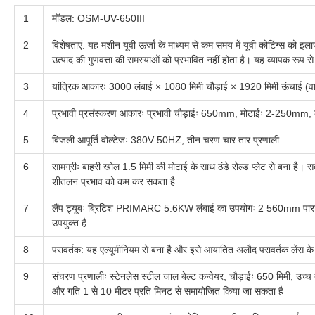
1
मॉडल: OSM-UV-650III
2
विशेषताएं: यह मशीन यूवी ऊर्जा के माध्यम से कम समय में यूवी कोटिंग्स को 
उत्पाद की गुणवत्ता की समस्याओं को प्रभावित नहीं होता है। यह व्यापक रूप से 
3
यांत्रिक आकारः 3000 लंबाई × 1080 मिमी चौड़ाई × 1920 मिमी ऊंचाई (व
4
प्रभावी प्रसंस्करण आकारः प्रभावी चौड़ाईः 650mm, मोटाईः 2-250mm
5
बिजली आपूर्ति वोल्टेजः 380V 50HZ, तीन चरण चार तार प्रणाली
6
सामग्रीः बाहरी खोल 1.5 मिमी की मोटाई के साथ ठंडे रोल्ड प्लेट से बना है। 
शीतलन प्रभाव को कम कर सकता है
7
लैंप ट्यूबः ब्रिटिश PRIMARC 5.6KW लंबाई का उपयोगः 2 560mm पारा लैंप,
उपयुक्त है
8
परावर्तक: यह एल्यूमीनियम से बना है और इसे आयातित अलौद परावर्तक लेंस क
9
संचरण प्रणालीः स्टेनलेस स्टील जाल बेल्ट कन्वेयर, चौड़ाईः 650 मिमी, उच्च
और गति 1 से 10 मीटर प्रति मिनट से समायोजित किया जा सकता है