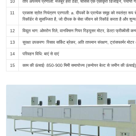
10
ताप अपव्यय प्रणाली: मजबूर हवा ठंडा, चेसिस एक एकीकृत डिजाइन, पर्याप्त गर
11
प्रकाश स्रोत नियंत्रण प्रणाली: a. दीपकों के प्रत्येक समूह को स्वतंत्
रिकॉर्डर से सुसज्जित है, जो दीपक के सेवा जीवन को रिकॉर्ड करता है और शून
12
विद्युत भाग: ओमरोन रिले, वानक्सिन गियर रिड्यूसर मोटर, डेल्टा फ्रीक्वेंसी
13
सुरक्षा उपकरणः रिसाव सर्किट ब्रेकर, अति तापमान संरक्षण, ट्रांसफार्मर मोटर अ
14
परिवहन विधि: बाएं से दाएं
15
काम की ऊंचाईः 850-900 मिमी समायोज्य (कन्वेयर बेल्ट से जमीन की ऊंचाई