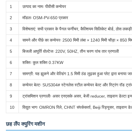
1
उत्पाद का नामः पीवीसी कन्वेयर
2
मॉडलः OSM-PV-650 प्रकार
3
विशेषताएं: सभी प्रकार के पैनल फर्नीचर, कैल्शियम सिलिकेट बोर्ड, ठोस लकड़ी
4
सामने और पीछे का कन्वेयरः 2500 मिमी लंबा × 1240 मिमी चौड़ा × 850 मि
5
बिजली आपूर्ति वोल्टेजः 220V, 50HZ, तीन चरण पांच तार प्रणाली
6
शक्तिः कुल शक्ति 0.37KW
7
सामग्री: यह झुकने और वेल्डिंग 1.5 मिमी ठंड लुढ़का हुआ प्लेट द्वारा बनाया
8
कन्वेयर बेल्टः SUS304# स्टेनलेस स्टील कन्वेयर बेल्ट और स्ट्रिंग रॉड ट्र
9
ट्रांसमिशन प्रणालीः असर एनएसके असर, बेजी reducer, ताइवान डेल्टा इन्
10
विद्युत भागः OMRON रिले, CHNT संपर्ककर्ता, Beiji रिड्यूसर, ताइवान डेल्टा
छह लैंप क्युरिंग मशीन