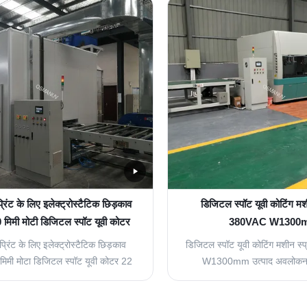
चालित स्प्रे गन और ईंधन आपूर्ति प्रणाली
स्टेनलेस स्टील स्ट्रिंग रॉड प्रक
अपनाएं 2 छिड़काव ...
प्रसारण प्रणाली: ट्रांसमिशन मो
गियर ...
िंट के लिए इलेक्ट्रोस्टैटिक छिड़काव
डिजिटल स्पॉट यूवी कोटिंग मशीन
 मिमी मोटी डिजिटल स्पॉट यूवी कोटर
380VAC W1300
22 किलोवाट
रिंट के लिए इलेक्ट्रोस्टैटिक छिड़काव
डिजिटल स्पॉट यूवी कोटिंग मशीन स्प
मिमी मोटा डिजिटल स्पॉट यूवी कोटर 22
W1300mm उत्पाद अवलोक
्पाद अवलोकन आवेदन कैल्शियम सिलिकेट
W1300mm स्प्रे UV कोटिंग मशीन
ंट फाइबर बोर्ड, स्टील प्लेट और नई निर्माण
उत्पादन लाइन उच्च-प्रदर्शन सतह को