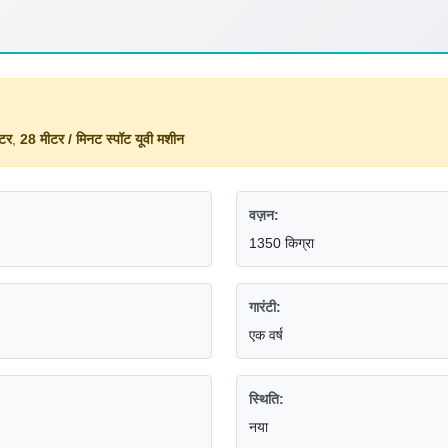
ोटर
,
28 मीटर / मिनट स्पॉट यूवी मशीन
वज़न:
1350 किग्रा
गारंटी:
एक वर्ष
स्थिति:
नया