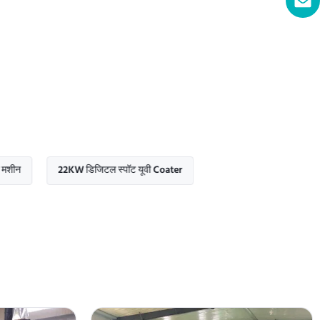
22KW डिजिटल स्पॉट यूवी Coater