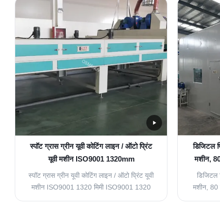
प्रदान करती है जो एक सटीक मीटरिंग पंप के माध्यम
1 विशेष स्व
से कोटिंग सामग्री ...
स्पॉट ग्रास ग्रीन यूवी कोटिंग लाइन / ऑटो प्रिंट
डिजिटल प्र
यूवी मशीन ISO9001 1320mm
मशीन, 80
स्पॉट ग्रास ग्रीन यूवी कोटिंग लाइन / ऑटो प्रिंट यूवी
डिजिटल प्
मशीन ISO9001 1320 मिमी ISO9001 1320
मशीन, 80 
मिमी स्पॉट ग्रास ग्रीन इन्फ्रारेड आईआर ट्यूब यूवी
किलोवाट उत
कोटिंग लाइन 1 कन्वेयर बेल्ट: चेन स्टेनलेस स्टील
बोर्ड, सीमे