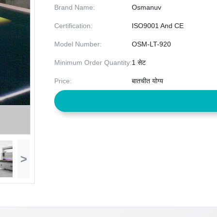
Brand Name:
Osmanuv
Certification:
ISO9001 And CE
Model Number:
OSM-LT-920
Minimum Order Quantity:
1 सेट
Price:
बातचीत योग्य
>