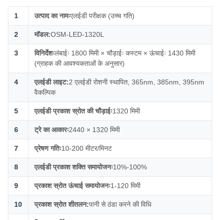
1
उत्पाद का नामः
एलईडी परीक्षक (उच्च गति)
2
मॉडल:
OSM-LED-1320L
3
विनिर्देशः
लंबाईः 1800 मिमी × चौड़ाईः कस्टम × ऊंचाईः 1430 मिमी
(ग्राहक की आवश्यकताओं के अनुसार)
4
एलईडी लाइट:
2 एलईडी रोशनी स्थापित, 365nm, 385nm, 395nm
वैकल्पिक
5
एलईडी प्रकाश स्रोत की चौड़ाईः
1320 मिमी
6
ट्रे का आकारः
2440 × 1320 मिमी
7
प्रेषण गतिः
10-200 मीटर/मिनट
8
एलईडी प्रकाश शक्ति समायोजनः
10%-100%
9
प्रकाश स्रोत ऊंचाई समायोजनः
1-120 मिमी
10
प्रकाश स्रोत शीतलन:
पानी से ठंडा करने की विधि