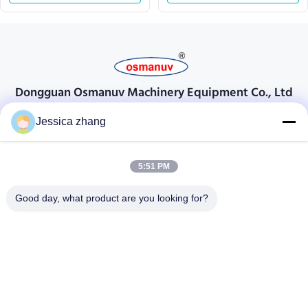
Dongguan Osmanuv Machinery Equipment Co., Ltd
Dongguan Osmanuv मशीनरी उपकरण कं, लिमिटेड
Jessica zhang
संपर्क करें
5:51 PM
28 दूसरा औद्योगिक, लियू चोंग वी, वानजियांग, डोंगगुआन, ग्वांगडोंग, चीन
86-769 -88125248
Good day, what product are you looking for?
osmanuv@hotmail.com
Follow Us