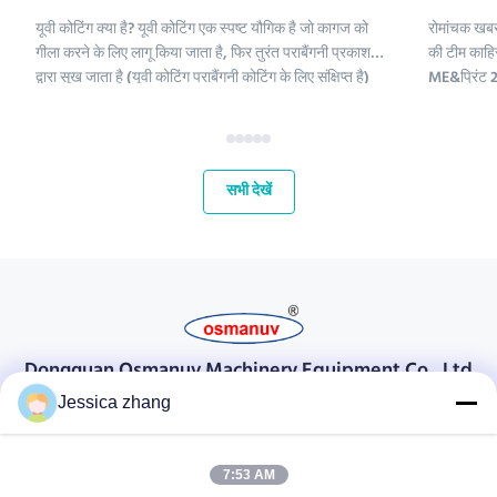
यूवी कोटिंग क्या है? यूवी कोटिंग एक स्पष्ट यौगिक है जो कागज को
रोमांचक खबर
गीला करने के लिए लागू किया जाता है, फिर तुरंत पराबैंगनी प्रकाश
की टीम काहिर
द्वारा सूख जाता है (यूवी कोटिंग पराबैंगनी कोटिंग के लिए संक्षिप्त है)
ME&प्रिंट 2 
।;यूवी कोटिंग रसायनों में पॉलीइथिलीन, कैल्शियम कार्बोनेट और
हमारे लिए मध्
कैओलिनिट शामिल हैं। इन यौगिकों को परिष्कृत क...
और अपने वैश्
महत...
सभी देखें
Dongguan Osmanuv Machinery Equipment Co., Ltd
डोंगगुआन ओस्मानुव मशीनरी उपकरण कं, लिमिटेड
Jessica zhang
संपर्क करें
7:53 AM
28 दूसरा औद्योगिक, लियू चोंग वी, वानजियांग, डोंगगुआन, ग्वांगडोंग, चीन