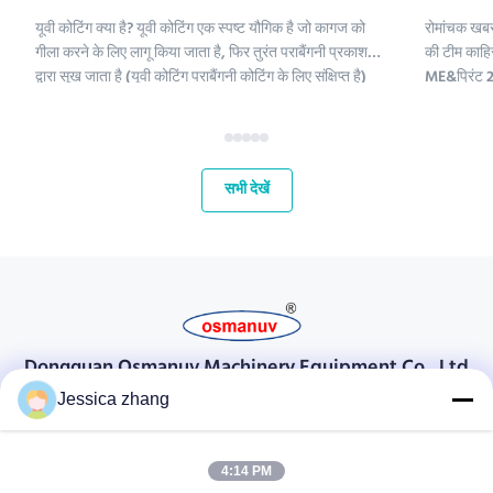
यूवी कोटिंग क्या है? यूवी कोटिंग एक स्पष्ट यौगिक है जो कागज को
रोमांचक खबर
गीला करने के लिए लागू किया जाता है, फिर तुरंत पराबैंगनी प्रकाश
की टीम काहिर
द्वारा सूख जाता है (यूवी कोटिंग पराबैंगनी कोटिंग के लिए संक्षिप्त है)
ME&प्रिंट 2 
।;यूवी कोटिंग रसायनों में पॉलीइथिलीन, कैल्शियम कार्बोनेट और
हमारे लिए मध्
कैओलिनिट शामिल हैं। इन यौगिकों को परिष्कृत क...
और अपने वैश्
महत...
सभी देखें
Dongguan Osmanuv Machinery Equipment Co., Ltd
डोंगगुआन ओस्मानुव मशीनरी उपकरण कं, लिमिटेड
Jessica zhang
संपर्क करें
4:14 PM
28 दूसरा औद्योगिक, लियू चोंग वी, वानजियांग, डोंगगुआन, ग्वांगडोंग, चीन