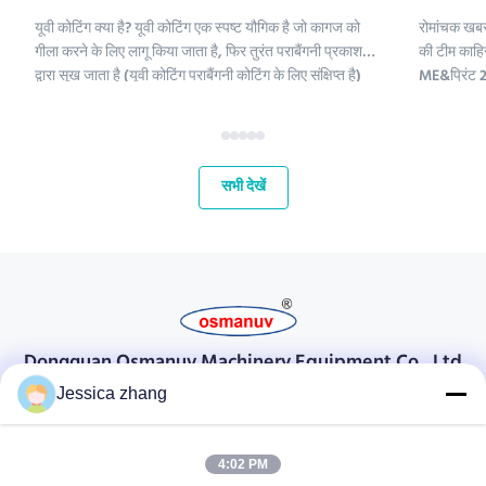
यूवी कोटिंग क्या है? यूवी कोटिंग एक स्पष्ट यौगिक है जो कागज को
रोमांचक खबर
गीला करने के लिए लागू किया जाता है, फिर तुरंत पराबैंगनी प्रकाश
की टीम काहिर
द्वारा सूख जाता है (यूवी कोटिंग पराबैंगनी कोटिंग के लिए संक्षिप्त है)
ME&प्रिंट 2 
।;यूवी कोटिंग रसायनों में पॉलीइथिलीन, कैल्शियम कार्बोनेट और
हमारे लिए मध्
कैओलिनिट शामिल हैं। इन यौगिकों को परिष्कृत क...
और अपने वैश्
महत...
सभी देखें
Dongguan Osmanuv Machinery Equipment Co., Ltd
डोंगगुआन ओस्मानुव मशीनरी उपकरण कं, लिमिटेड
Jessica zhang
संपर्क करें
4:02 PM
28 दूसरा औद्योगिक, लियू चोंग वी, वानजियांग, डोंगगुआन, ग्वांगडोंग, चीन