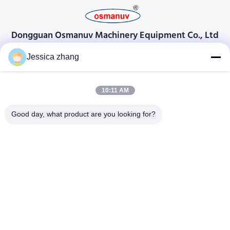
Dongguan Osmanuv Machinery Equipment Co., Ltd
Dongguan Osmanuv मशीनरी उपकरण कं, लिमिटेड
Jessica zhang
संपर्क करें
10:11 AM
28 दूसरा औद्योगिक, लियू चोंग वी, वानजियांग, डोंगगुआन, ग्वांगडोंग, चीन
86-769 -88125248
Good day, what product are you looking for?
osmanuv@hotmail.com
Follow Us
त्वरित सम्पक
घर
उत्पाद
वीडियो
हमारे बारे में
कारखाने का दौरा
गुणवत्ता नियंत्रण
हमसे संपर्क करें
उद्धरण मांगें