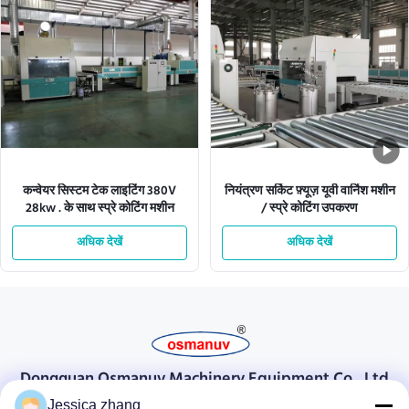
कन्वेयर सिस्टम टेक लाइटिंग 380V
नियंत्रण सर्किट फ़्यूज़ यूवी वार्निश मशीन
28kw . के साथ स्प्रे कोटिंग मशीन
/ स्प्रे कोटिंग उपकरण
अधिक देखें
अधिक देखें
Dongguan Osmanuv Machinery Equipment Co., Ltd
डोंगगुआन ओस्मानुव मशीनरी उपकरण कं, लिमिटेड
Jessica zhang