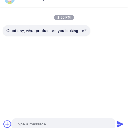
संपर्क करें
1:30 PM
28 दूसरा औद्योगिक, लियू चोंग वी, वानजियांग, डोंगगुआन, ग्वांगडोंग, चीन
86-769 -88125248
Good day, what product are you looking for?
osmanuv@hotmail.com
Follow Us
त्वरित सम्पक
घर
उत्पाद
वीडियो
हमारे बारे में
कारखाने का दौरा
गुणवत्ता नियंत्रण
हमसे संपर्क करें
उद्धरण मांगें
समाचार
Copyright © 2021-2026 Dongguan Osmanuv Machinery Equipment Co., Ltd.
सर्वाधिकार सुरक्षित।