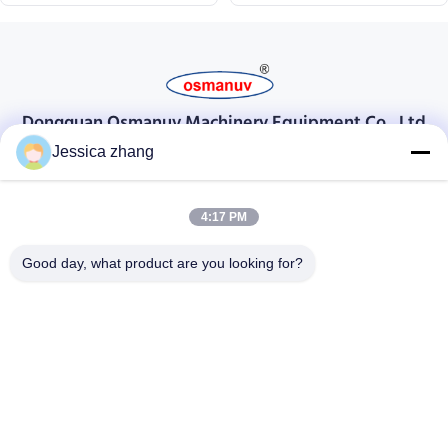
Dongguan Osmanuv Machinery Equipment Co., Ltd
डोंगगुआन ओस्मानुव मशीनरी उपकरण कं, लिमिटेड
Jessica zhang
संपर्क करें
4:17 PM
28 दूसरा औद्योगिक, लियू चोंग वी, वानजियांग, डोंगगुआन, ग्वांगडोंग, चीन
86-769 -88125248
Good day, what product are you looking for?
osmanuv@hotmail.com
Follow Us
त्वरित सम्पक